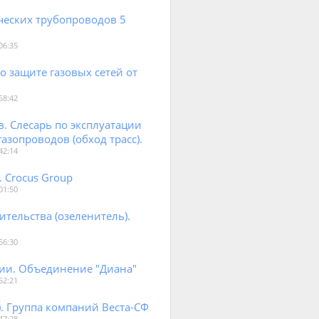
еских трубопроводов 5
06:35
о защите газовых сетей от
58:42
в. Слесарь по эксплуатации
азопроводов (обход трасс).
42:14
 Crocus Group
01:50
ительства (озеленитель).
56:30
ии. Объединение "Диана"
52:21
. Группа компаний Веста-СФ
47:28