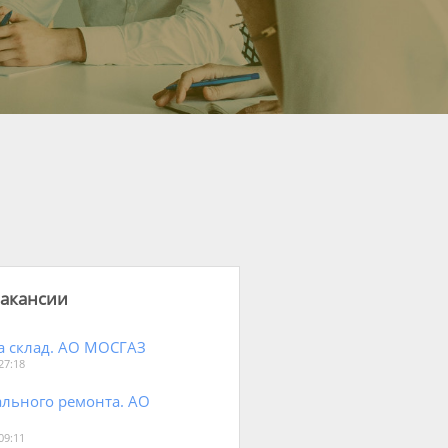
акансии
а склад. АО МОСГАЗ
27:18
ального ремонта. АО
09:11