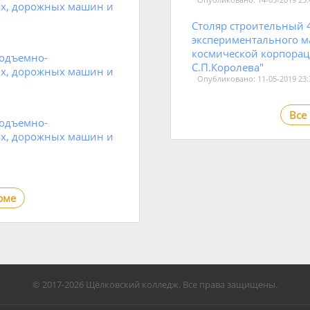
ых, дорожных машин и
Столяр строительный 4
экспериментального м
космической корпорац
подъемно-
С.П.Королева"
ых, дорожных машин и
Опубликовано: 11-05-2019 23:
Все
подъемно-
ых, дорожных машин и
юме
© 2017-2026 Щёлковский колледж. Все права защищены.