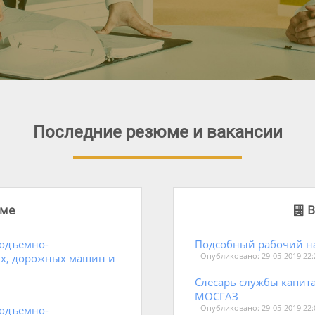
Последние резюме и вакансии
ме
В
подъемно-
Подсобный рабочий н
ых, дорожных машин и
Опубликовано: 29-05-2019 22:
Слесарь службы капит
МОСГАЗ
подъемно-
Опубликовано: 29-05-2019 22: