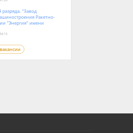
 разряда. "Завод
ашиностроения Ракетно-
ии "Энергия" имени
34:15
 вакансии