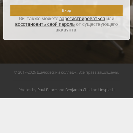
Вы также можете
зарегистрироваться
или
восстановить свой пароль
от существующего
аккаунта.
© 2017-2026 Щёлковский колледж. Все права защищены.
Photos by
Paul Bence
and
Benjamin Child
on
Unsplash